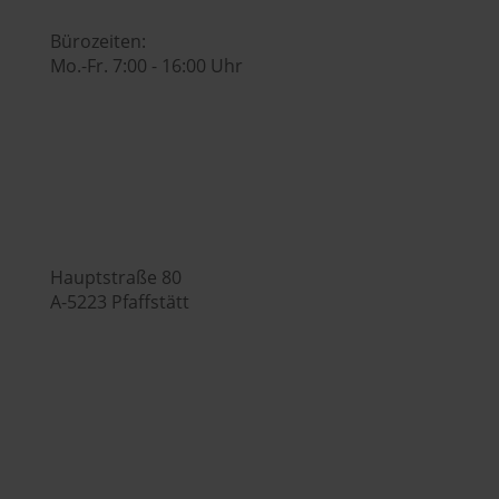
Bürozeiten:
Mo.-Fr. 7:00 - 16:00 Uhr
Hubers Genusswelt

Hauptstraße 80
A-5223 Pfaffstätt

+43 (0) 7742 / 32 08 – 166