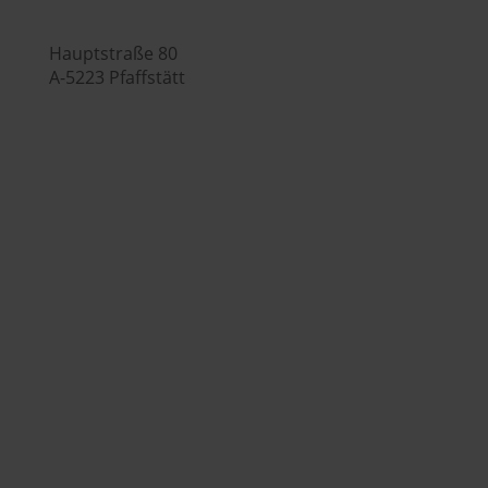
Hauptstraße 80
A-5223 Pfaffstätt

+43 7742 3208

office@huberslandhendl.at
