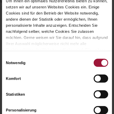
Verbessert die visuellen Elemente der Website
Um Ihnen ein optimales Nutzererlebnis bieten zu können,
setzen wir auf unseren Websites Cookies ein. Einige
Cookies sind für den Betrieb der Website notwendig,
andere dienen der Statistik oder ermöglichen, Ihnen
personalisierte Inhalte anzuzeigen. Entscheiden Sie
nachfolgend selber, welche Cookies Sie zulassen
möchten. Gerne weisen wir Sie darauf hin, dass aufgrund
Ihrer Auswahl möglicherweise nicht mehr alle
Funktionalitäten der Website verfügbar sind. Für weitere
Informationen besuchen Sie unsere
Einwilligungsauswahl
Datenschutzerklärung und Cookie Policy.
Notwendig
Komfort
Statistiken
Personalisierung