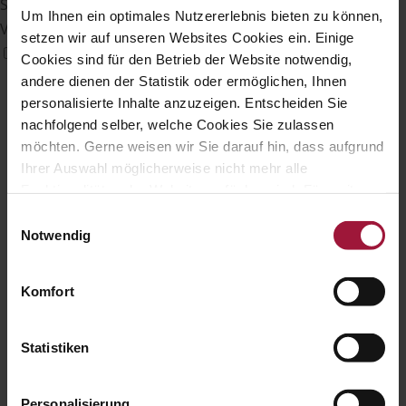
Sehbehinderten-Modus
Um Ihnen ein optimales Nutzererlebnis bieten zu können,
Verbessert die visuellen Elemente der Website
setzen wir auf unseren Websites Cookies ein. Einige
Cookies sind für den Betrieb der Website notwendig,
andere dienen der Statistik oder ermöglichen, Ihnen
personalisierte Inhalte anzuzeigen. Entscheiden Sie
nachfolgend selber, welche Cookies Sie zulassen
möchten. Gerne weisen wir Sie darauf hin, dass aufgrund
Ihrer Auswahl möglicherweise nicht mehr alle
Funktionalitäten der Website verfügbar sind. Für weitere
Informationen besuchen Sie unsere
Einwilligungsauswahl
Datenschutzerklärung und Cookie Policy.
Notwendig
Komfort
Statistiken
Personalisierung