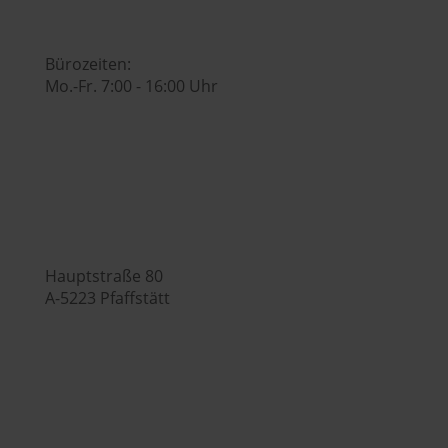

Bürozeiten:
Mo.-Fr. 7:00 - 16:00 Uhr
Hubers Genusswelt

Hauptstraße 80
A-5223 Pfaffstätt

+43 (0) 7742 / 32 08 – 166