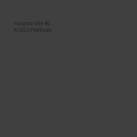

Hauptstraße 80
A-5223 Pfaffstätt

+43 7742 3208

office@huberslandhendl.at