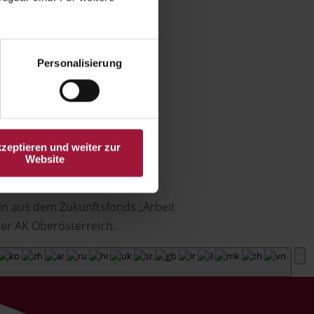
Personalisierung
kzeptieren und weiter zur
Website
ln aus dem Zukunftsfonds „Arbeit
er AK Oberösterreich.