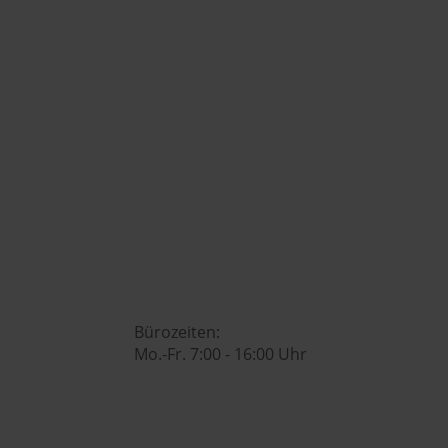
+43 7742 3208

office@huberslandhendl.at

Bürozeiten:
Mo.-Fr. 7:00 - 16:00 Uhr
Hubers Genusswelt