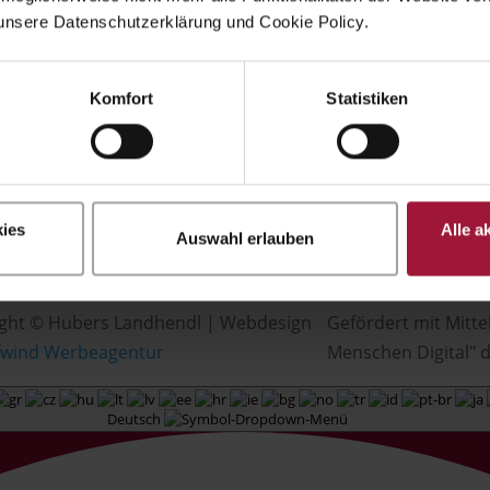
unsere Datenschutzerklärung und Cookie Policy.
Komfort
Statistiken
ies
Alle a
Auswahl erlauben
ght © Hubers Landhendl | Webdesign
Gefördert mit Mitte
fwind Werbeagentur
Menschen Digital" d
Deutsch