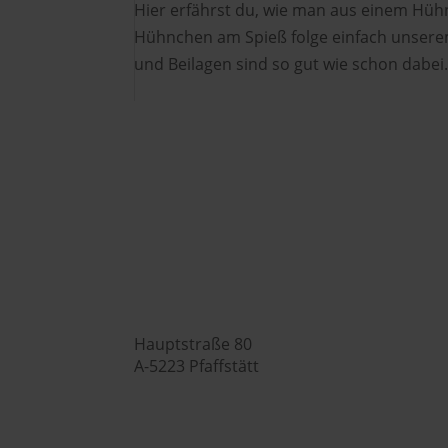
Hier erfährst du, wie man aus einem Hühn
Hühnchen am Spieß folge einfach unserem
und Beilagen sind so gut wie schon dabei. 
Hubers Landhendl GmbH

Hauptstraße 80
A-5223 Pfaffstätt
