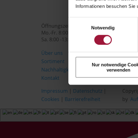

Informationen besuchen Sie 
Einwilligungsauswahl
Öffnungszeiten:
Notwendig
Mo.-Fr. 8:00 - 18:00 Uhr
Sa. 8:00 -13:00 Uhr
Über uns
Sortiment
Nur notwendige Cook
Nachhaltigkeit
verwenden
Kontakt
Impressum
|
Datenschutz
|
Copyri
Cookies
|
Barrierefreiheit
by
Au