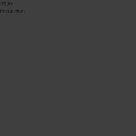
priges
ht ruckzuck