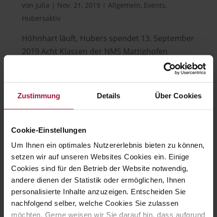
von
Julia
|
Nov. 21, 2019
|
Allgemein
,
Events
,
Hubersaktiv
Höhnhart läuft, Hubers spendet 13. September
2019 Acht Klassen der NMS Mattighofen
nahmen am ersten Höhnharter Spendenlauf
zugunsten der MPS Austria teil. Der Verein MPS
Austria setzt sich für die Forschung und
Zustimmung
Details
Über Cookies
Behandlung der seltenen und wenig
bekannten, jedoch...
Cookie-Einstellungen
Um Ihnen ein optimales Nutzererlebnis bieten zu können,
setzen wir auf unseren Websites Cookies ein. Einige
Hubers Landhendl GmbH
Cookies sind für den Betrieb der Website notwendig,
andere dienen der Statistik oder ermöglichen, Ihnen

personalisierte Inhalte anzuzeigen. Entscheiden Sie
nachfolgend selber, welche Cookies Sie zulassen
möchten. Gerne weisen wir Sie darauf hin, dass aufgrund