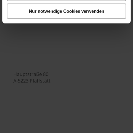
Bürozeiten:
Nur notwendige Cookies verwenden
Mo.-Fr. 7:00 - 16:00 Uhr
Hubers Genusswelt

Hauptstraße 80
A-5223 Pfaffstätt

+43 (0) 7742 / 32 08 – 166