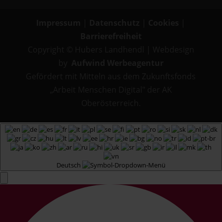
Impressum
|
Datenschutz
|
Cookies
|
Barrierefreiheit
Copyright © Hubers Landhendl | Webdesign
by
Aufwind Werbeagentur
Gefördert mit Mitteln aus dem Zukunftsfonds
„Arbeit Menschen Digital" der AK
Oberösterreich.
Deutsch