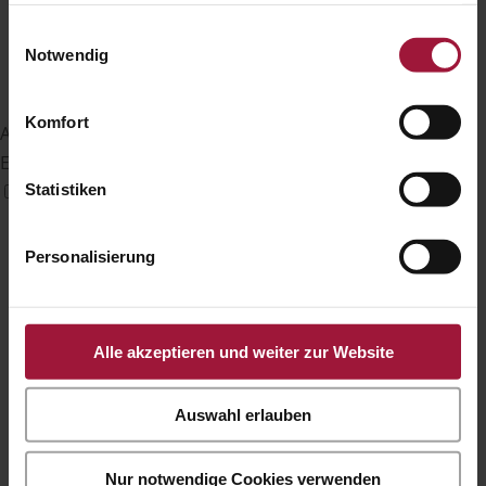
Informationen besuchen Sie unsere
Einwilligungsauswahl
Datenschutzerklärung und Cookie Policy.
Notwendig
Komfort
Anfallssicheres Profil
Entfernt Blitze und reduziert Farben
Statistiken
Personalisierung
Alle akzeptieren und weiter zur Website
Auswahl erlauben
Nur notwendige Cookies verwenden