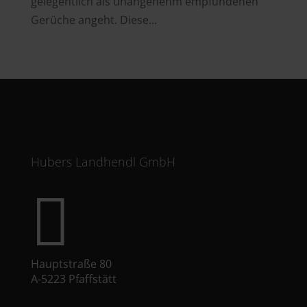
gelegentlich als unangenehm empfundenen
Gerüche angeht. Diese...
Hubers Landhendl GmbH

Hauptstraße 80
A-5223 Pfaffstätt