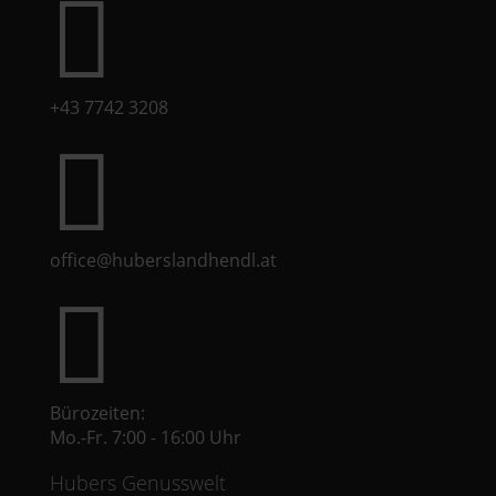

+43 7742 3208

office@huberslandhendl.at

Bürozeiten:
Mo.-Fr. 7:00 - 16:00 Uhr
Hubers Genusswelt