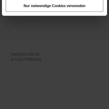
Bürozeiten:
Nur notwendige Cookies verwenden
Mo.-Fr. 7:00 - 16:00 Uhr
Hubers Genusswelt

Hauptstraße 80
A-5223 Pfaffstätt

+43 (0) 7742 / 32 08 – 166