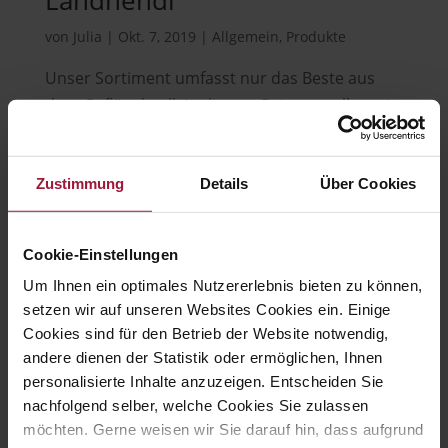
Landhendl
von
Julia
|
Okt. 7, 2019
|
Allgemein
,
Produkte
Unser Sortiment umfasst nur das Beste aus
dem Geflügelstall. In diesem Beitrag stellen wir
die Landhendl Produkte vor. Unser Hubers
Landhendl Geflügel stammt ausnahmslos aus
Zustimmung
Details
Über Cookies
artgerechter Tierhaltung. Die Haltung wird von
einer unabhängigen Kontrollstelle überwacht....
Cookie-Einstellungen
Um Ihnen ein optimales Nutzererlebnis bieten zu können,
setzen wir auf unseren Websites Cookies ein. Einige
Hubers Landhendl GmbH
Cookies sind für den Betrieb der Website notwendig,
andere dienen der Statistik oder ermöglichen, Ihnen

personalisierte Inhalte anzuzeigen. Entscheiden Sie
nachfolgend selber, welche Cookies Sie zulassen
möchten. Gerne weisen wir Sie darauf hin, dass aufgrund