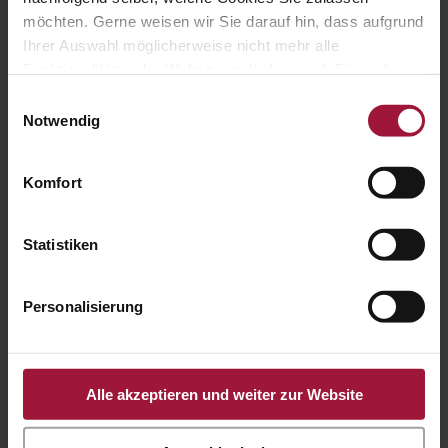

möchten. Gerne weisen wir Sie darauf hin, dass aufgrund
Ihrer Auswahl möglicherweise nicht mehr alle
Funktionalitäten der Website verfügbar sind. Für weitere
Informationen besuchen Sie unsere
Hauptstraße 80
Einwilligungsauswahl
Datenschutzerklärung und Cookie Policy.
Notwendig
A-5223 Pfaffstätt

Komfort
Statistiken
+43 7742 3208

Personalisierung
Alle akzeptieren und weiter zur Website
office@huberslandhendl.at