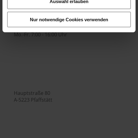

Auswahl erlauben
Nur notwendige Cookies verwenden
Bürozeiten:
Mo.-Fr. 7:00 - 16:00 Uhr
Hubers Genusswelt

Hauptstraße 80
A-5223 Pfaffstätt
