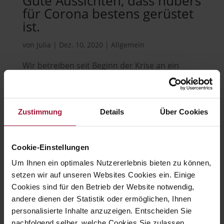
Gute Aussichten, dass hubers
für Corona bestens gerüstet
ist.
von
Julia
|
Dez. 10, 2020
|
Allgemein
Wir betreiben seit Beginn der Krise an ein
intensives Krisenmanagement, weil wir uns als
Lebensmittel-Betrieb unserer großen
Verantwortung bewusst sind. Was uns
Zustimmung
Details
Über Cookies
besonders am HERZEN liegen sind: Die
Gesundheit und Einsatzfähigkeit der
Mitarbeiter Die Versorgung der...
Cookie-Einstellungen
Um Ihnen ein optimales Nutzererlebnis bieten zu können,
setzen wir auf unseren Websites Cookies ein. Einige
Cookies sind für den Betrieb der Website notwendig,
andere dienen der Statistik oder ermöglichen, Ihnen
Hubers Landhendl GmbH
personalisierte Inhalte anzuzeigen. Entscheiden Sie
nachfolgend selber, welche Cookies Sie zulassen