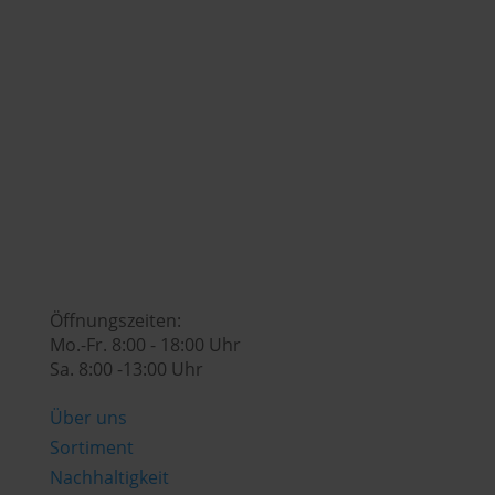
+43 (0) 7742 / 32 08 – 166

genusswelt@huberslandhendl.at

Öffnungszeiten:
Mo.-Fr. 8:00 - 18:00 Uhr
Sa. 8:00 -13:00 Uhr
Über uns
Sortiment
Nachhaltigkeit