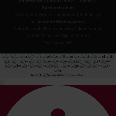
Impressum
|
Datenschutz
|
Cookies
|
Barrierefreiheit
Copyright © Hubers Landhendl | Webdesign
by
Aufwind Werbeagentur
Gefördert mit Mitteln aus dem Zukunftsfonds
„Arbeit Menschen Digital" der AK
Oberösterreich.
Deutsch