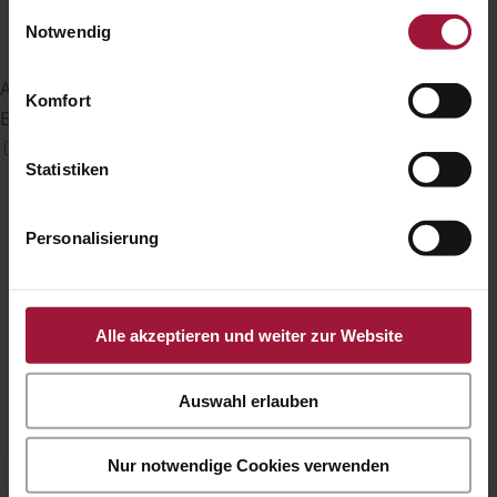
Informationen besuchen Sie unsere
Einwilligungsauswahl
Datenschutzerklärung und Cookie Policy.
Notwendig
Anfallssicheres Profil
Komfort
Entfernt Blitze und reduziert Farben
Statistiken
Personalisierung
Alle akzeptieren und weiter zur Website
Auswahl erlauben
Nur notwendige Cookies verwenden