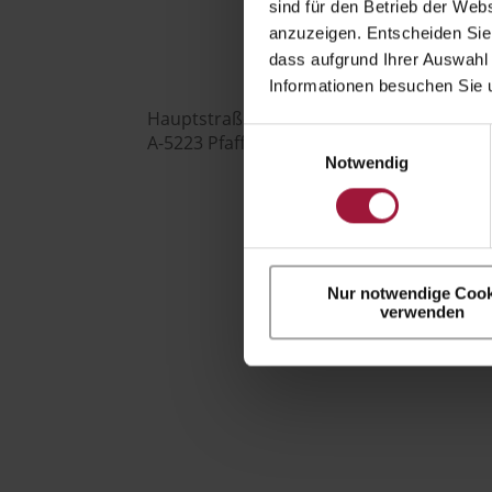

sind für den Betrieb der Webs
anzuzeigen. Entscheiden Sie
dass aufgrund Ihrer Auswahl 
Informationen besuchen Sie 
Hauptstraße 80
Einwilligungsauswahl
A-5223 Pfaffstätt
Notwendig

+43 7742 3208
Nur notwendige Cook
verwenden

office@huberslandhendl.at