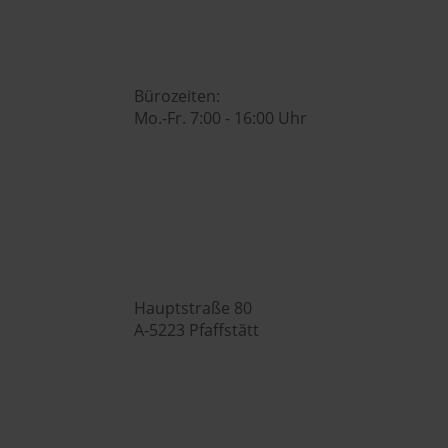

Bürozeiten:
Mo.-Fr. 7:00 - 16:00 Uhr
Hubers Genusswelt

Hauptstraße 80
A-5223 Pfaffstätt
