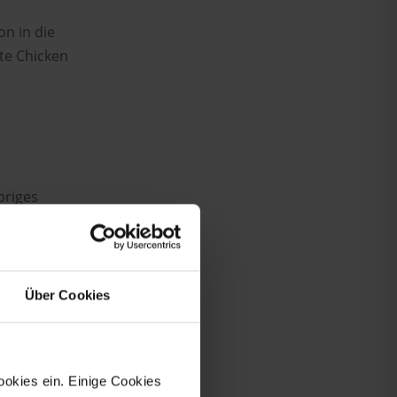
on in die
lte Chicken
priges
ht ruckzuck
Über Cookies
ookies ein. Einige Cookies