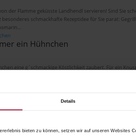
e, von der Flamme geküsste Landhendl servieren! Sind Sie sch
z besonderes schmackhafte Rezeptidee für Sie parat: Gegril
smarin...
immer ein Hühnchen
chen eine g´schmackige Köstlichkeit zaubert. Für ein Knus
 Rezept. Dazu benötigst du nicht mehr als 8 Zutaten, es ge
Zutaten: 500...
Details
rerlebnis bieten zu können, setzen wir auf unseren Websites C