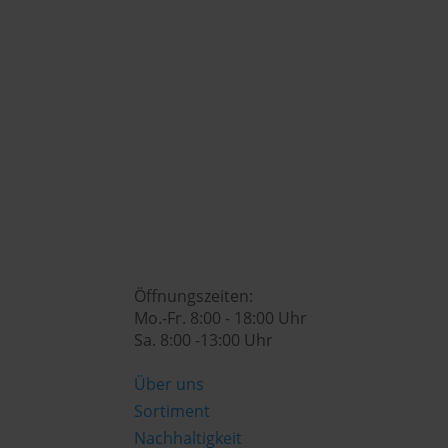
+43 (0) 7742 / 32 08 – 166

genusswelt@huberslandhendl.at

Öffnungszeiten:
Mo.-Fr. 8:00 - 18:00 Uhr
Sa. 8:00 -13:00 Uhr
Über uns
Sortiment
Nachhaltigkeit