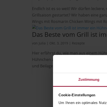
Endlich ist es so weit! Wir dürfen lecker
Grillsaison gestartet? Wir haben eine gan
Wings mit Rosmarin Chicken Wings mit Ro
Das Beste vom Grill ist 
von
Julia
|
Okt. 3, 2019
|
Rezepte
Hier erfährst du, wie man aus einem Hühn
Hühnchen am Spieß folge einfach unserem
und Beilagen sind so gut wie schon dabei. 
Zustimmung
Cookie-Einstellungen
Hubers Landhendl GmbH
Um Ihnen ein optimales Nutze