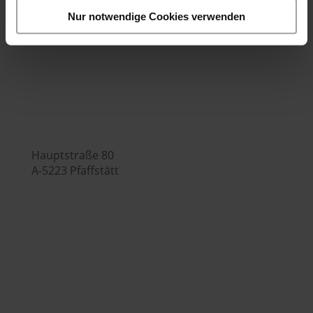
Bürozeiten:
Nur notwendige Cookies verwenden
Mo.-Fr. 7:00 - 16:00 Uhr
Hubers Genusswelt

Hauptstraße 80
A-5223 Pfaffstätt

+43 (0) 7742 / 32 08 – 166