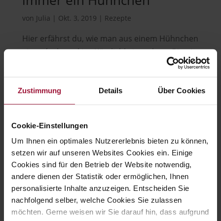
immer ein Hühnchen
von
Julia
|
Okt. 3, 2019
|
Rezepte
Hier erfährst du, wie man aus einem Hühnchen
eine g´schmackige Köstlichkeit zaubert. Für ein
Knuspriges Hühnchen am Spieß folge einfach
unserem Rezept. Dazu benötigst du nicht mehr
Zustimmung
Details
Über Cookies
als 8 Zutaten, es geht ruckzuck und Beilagen
sind so gut wie schon dabei. Zutaten: 500...
Cookie-Einstellungen
Um Ihnen ein optimales Nutzererlebnis bieten zu können,
setzen wir auf unseren Websites Cookies ein. Einige
Hubers Landhendl GmbH
Cookies sind für den Betrieb der Website notwendig,
andere dienen der Statistik oder ermöglichen, Ihnen

personalisierte Inhalte anzuzeigen. Entscheiden Sie
nachfolgend selber, welche Cookies Sie zulassen
möchten. Gerne weisen wir Sie darauf hin, dass aufgrund