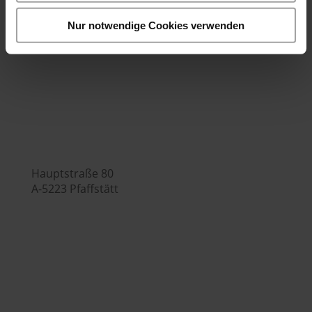
Bürozeiten:
Nur notwendige Cookies verwenden
Mo.-Fr. 7:00 - 16:00 Uhr
Hubers Genusswelt

Hauptstraße 80
A-5223 Pfaffstätt

+43 (0) 7742 / 32 08 – 166