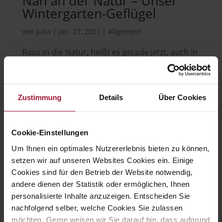
Nah an der Natur – Unser
Wintergarten-Geflügel
von
Julia
|
Jan. 27, 2021
|
Allgemein
Raus in die Natur, heißt es gerade jetzt, auch in
der kalten Jahreszeit für die Hühner von
Hubers Landhendl. Gut, dass diese auch einen
Wintergarten haben, da kommt auch mal
Zustimmung
Details
Über Cookies
frische Luft in den Hühnerstall! Außerdem
stärkt die Frischluft das Immunsystem der...
Cookie-Einstellungen
Um Ihnen ein optimales Nutzererlebnis bieten zu können,
setzen wir auf unseren Websites Cookies ein. Einige
Hubers Landhendl GmbH
Cookies sind für den Betrieb der Website notwendig,
andere dienen der Statistik oder ermöglichen, Ihnen

personalisierte Inhalte anzuzeigen. Entscheiden Sie
nachfolgend selber, welche Cookies Sie zulassen
möchten. Gerne weisen wir Sie darauf hin, dass aufgrund