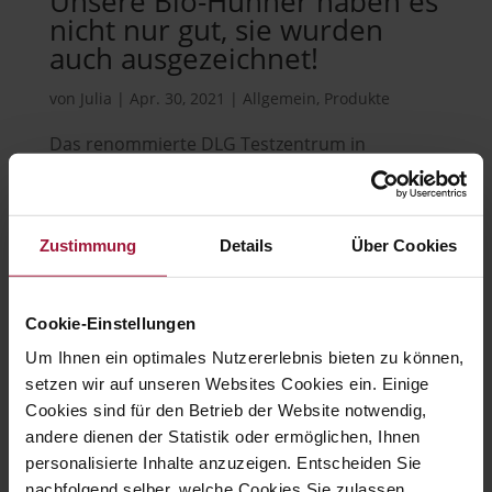
Unsere Bio-Hühner haben es
nicht nur gut, sie wurden
auch ausgezeichnet!
von
Julia
|
Apr. 30, 2021
|
Allgemein
,
Produkte
Das renommierte DLG Testzentrum in
Frankfurt am Main hat uns 6 x mit GOLD für die
Qualität unserer Bio-Produkte ausgezeichnet.
Diese Auszeichnung ist ein klarer Beweis für die
Zustimmung
Details
Über Cookies
konstante Produktqualität unseres
Hühnerfleisches. DLG steht für Qualitätstests
auf höchstem...
Cookie-Einstellungen
Um Ihnen ein optimales Nutzererlebnis bieten zu können,
setzen wir auf unseren Websites Cookies ein. Einige
Cookies sind für den Betrieb der Website notwendig,
andere dienen der Statistik oder ermöglichen, Ihnen
Hubers Landhendl GmbH
personalisierte Inhalte anzuzeigen. Entscheiden Sie
nachfolgend selber, welche Cookies Sie zulassen