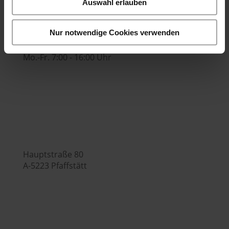

Auswahl erlauben
Nur notwendige Cookies verwenden
Bürozeiten:
Mo.-Fr. 7:00 - 16:00 Uhr
Hubers Genusswelt

Hauptstraße 80
A-5223 Pfaffstätt
