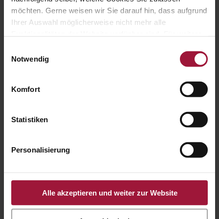

möchten. Gerne weisen wir Sie darauf hin, dass aufgrund
Ihrer Auswahl möglicherweise nicht mehr alle
Funktionalitäten der Website verfügbar sind. Für weitere
Informationen besuchen Sie unsere
Hauptstraße 80
Einwilligungsauswahl
Datenschutzerklärung und Cookie Policy.
Notwendig
A-5223 Pfaffstätt

Komfort
Statistiken
+43 7742 3208

Personalisierung
Alle akzeptieren und weiter zur Website
office@huberslandhendl.at