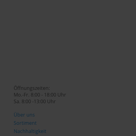
+43 (0) 7742 / 32 08 – 166

genusswelt@huberslandhendl.at

Öffnungszeiten:
Mo.-Fr. 8:00 - 18:00 Uhr
Sa. 8:00 -13:00 Uhr
Über uns
Sortiment
Nachhaltigkeit