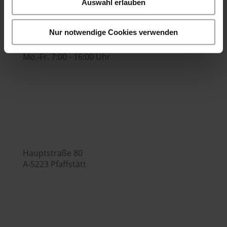

Auswahl erlauben
Nur notwendige Cookies verwenden
Bürozeiten:
Mo.-Fr. 7:00 - 16:00 Uhr
Hubers Genusswelt

Hauptstraße 80
A-5223 Pfaffstätt
