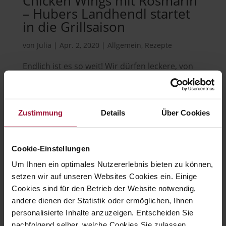
Chicken Wings mit Rosmarin
– Hubers Landhendl startet
in die Grillsaison
von
Julia
|
Apr. 2, 2020
|
Allgemein
,
Rezepte
Endlich ist es so weit! Wir dürfen leckere, von
der Flamme geküsste Landhendl servieren!
Sind Sie schon in die Grillsaison gestartet? Wir
haben eine ganz besonderes schmackhafte
Zustimmung
Details
Über Cookies
Rezeptidee für Sie parat: Gegrillte Chicken
Wings mit Rosmarin Chicken Wings mit
Rosmarin...
Cookie-Einstellungen
Um Ihnen ein optimales Nutzererlebnis bieten zu können,
setzen wir auf unseren Websites Cookies ein. Einige
Cookies sind für den Betrieb der Website notwendig,
andere dienen der Statistik oder ermöglichen, Ihnen
Hubers Landhendl GmbH
personalisierte Inhalte anzuzeigen. Entscheiden Sie
nachfolgend selber, welche Cookies Sie zulassen