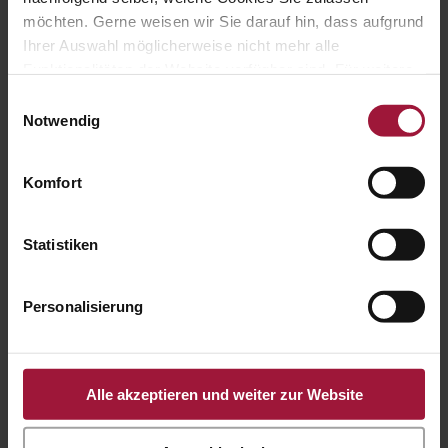

möchten. Gerne weisen wir Sie darauf hin, dass aufgrund
Ihrer Auswahl möglicherweise nicht mehr alle
Funktionalitäten der Website verfügbar sind. Für weitere
Informationen besuchen Sie unsere
Hauptstraße 80
Einwilligungsauswahl
Datenschutzerklärung und Cookie Policy.
Notwendig
A-5223 Pfaffstätt

Komfort
Statistiken
+43 7742 3208

Personalisierung
Alle akzeptieren und weiter zur Website
office@huberslandhendl.at