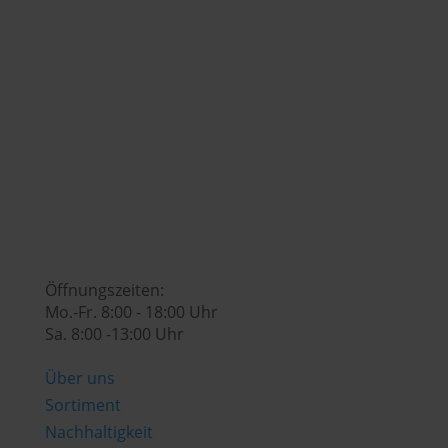
+43 (0) 7742 / 32 08 – 166

genusswelt@huberslandhendl.at

Öffnungszeiten:
Mo.-Fr. 8:00 - 18:00 Uhr
Sa. 8:00 -13:00 Uhr
Über uns
Sortiment
Nachhaltigkeit