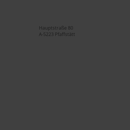

Hauptstraße 80
A-5223 Pfaffstätt

+43 (0) 7742 / 32 08 – 166

genusswelt@huberslandhendl.at