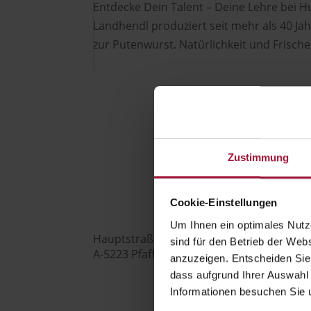
Entdecke Dein Talent – Deine Lehre bei 
Landhendl produziert seit mehr als 40 Jah
zur Putenwurst. Natürlichkeit und Frische 
Hubers Landhendl GmbH
Zustimmung

Cookie-Einstellungen
Um Ihnen ein optimales Nutze
Hauptstraße 80
sind für den Betrieb der Webs
A-5223 Pfaffstätt
anzuzeigen. Entscheiden Sie
dass aufgrund Ihrer Auswahl 

Informationen besuchen Sie 