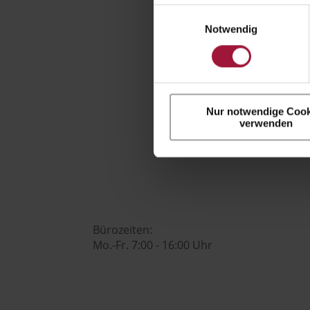
Einwilligungsauswahl
Notwendig
+43 7742 3208

Nur notwendige Cook
verwenden
office@huberslandhendl.at

Bürozeiten:
Mo.-Fr. 7:00 - 16:00 Uhr
Hubers Genusswelt