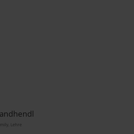
Landhendl
mily
,
Lehre