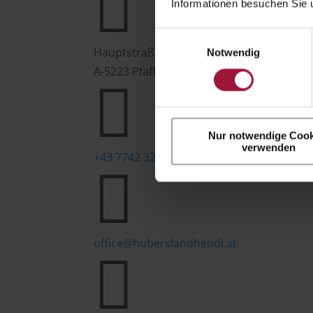

Informationen besuchen Sie 
Einwilligungsauswahl
Hauptstraße 80
Notwendig
A-5223 Pfaffstätt

Nur notwendige Cook
verwenden
+43 7742 3208

office@huberslandhendl.at
