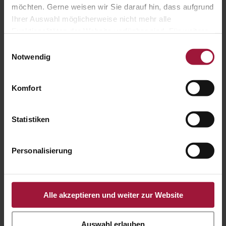
möchten. Gerne weisen wir Sie darauf hin, dass aufgrund
A-5223 Pfaffstätt
Ihrer Auswahl möglicherweise nicht mehr alle
Funktionalitäten der Website verfügbar sind. Für weitere

Informationen besuchen Sie unsere
Einwilligungsauswahl
Datenschutzerklärung und Cookie Policy.
Notwendig
+43 7742 3208
Komfort

Statistiken
Personalisierung
office@huberslandhendl.at

Alle akzeptieren und weiter zur Website
Auswahl erlauben