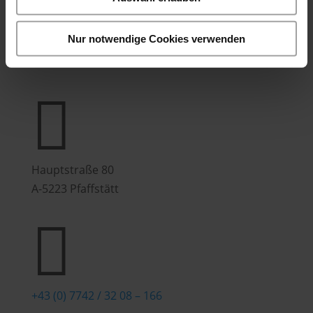
Bürozeiten:
Mo.-Fr. 7:00 - 16:00 Uhr
Nur notwendige Cookies verwenden
Hubers Genusswelt

Hauptstraße 80
A-5223 Pfaffstätt

+43 (0) 7742 / 32 08 – 166