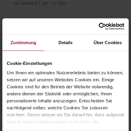
von
aufwind
|
Jan. 13, 2025
Hubers Landhendl GmbH
Zustimmung
Details
Über Cookies

Cookie-Einstellungen
Um Ihnen ein optimales Nutzererlebnis bieten zu können,
setzen wir auf unseren Websites Cookies ein. Einige
Hauptstraße 80
Cookies sind für den Betrieb der Website notwendig,
andere dienen der Statistik oder ermöglichen, Ihnen
A-5223 Pfaffstätt
personalisierte Inhalte anzuzeigen. Entscheiden Sie
nachfolgend selber, welche Cookies Sie zulassen

möchten. Gerne weisen wir Sie darauf hin, dass aufgrund
Ihrer Auswahl möglicherweise nicht mehr alle
Funktionalitäten der Website verfügbar sind. Für weitere