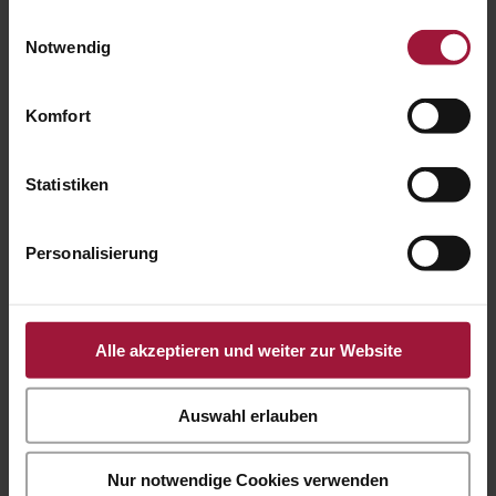
Informationen besuchen Sie unsere
Einwilligungsauswahl
+43 7742 3208
Datenschutzerklärung und Cookie Policy.
Notwendig

Komfort
Statistiken
office@huberslandhendl.at
Personalisierung

Alle akzeptieren und weiter zur Website
Bürozeiten:
Mo.-Fr. 7:00 - 16:00 Uhr
Auswahl erlauben
Hubers Genusswelt
Nur notwendige Cookies verwenden