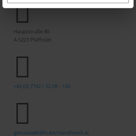

Hauptstraße 80
A-5223 Pfaffstätt

+43 (0) 7742 / 32 08 – 166

genusswelt@huberslandhendl.at