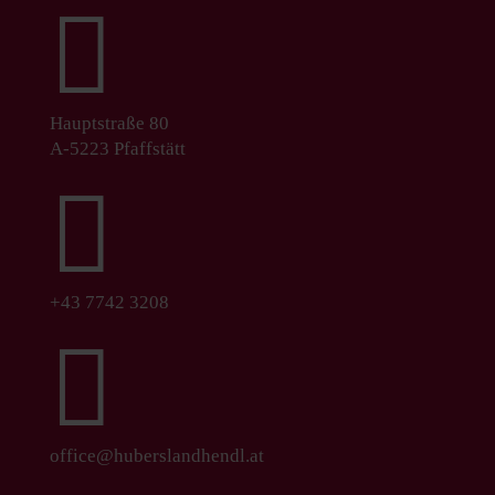

Hauptstraße 80
A-5223 Pfaffstätt

+43 7742 3208

office@huberslandhendl.at