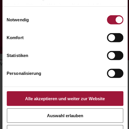
Funktionalitäten der Website verfügbar sind. Für weitere
Informationen besuchen Sie unsere
Einwilligungsauswahl
Datenschutzerklärung und Cookie Policy.
Notwendig
Komfort
Barrierefreiheits-Anpassungen
Statistiken
Symbolleiste ausblenden
Wählen Sie Ihr Barrierefreiheitsprofil
Personalisierung
Alle akzeptieren und weiter zur Website
Auswahl erlauben